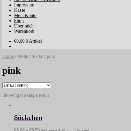
Impressum
Kasse
Mein Konto
Shop
Über mich
Warenkorb
€
0,00
0 Artikel
Home
/
Product Farbe
/
pink
pink
Showing the single result
Söckchen
€
6,00
–
€
9,50
inkl. gesetzl. MSt und Versand