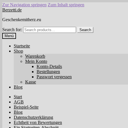
Zur Navigation springen
Zum Inhalt springen
Berzetti.de
Geschenkemitherz.eu
Search for:
Search
Menü
Startseite
Shop
Warenkorb
Mein Konto
Konto-Details
Bestellungen
Passwort vergessen
Kasse
Blog
Start
AGB
Beispiel-Seite
Blog
Datenschutzerklärung
Echtheit von Bewertungen
Ein Startseiten-Abschnitt