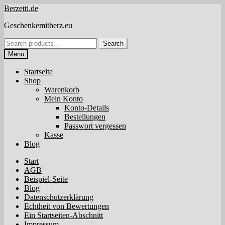
Zur
Zum
Berzetti.de
Navigation
Inhalt
Geschenkemitherz.eu
springen
springen
Search
Search
for:
Menü
Startseite
Shop
Warenkorb
Mein Konto
Konto-Details
Bestellungen
Passwort vergessen
Kasse
Blog
Start
AGB
Beispiel-Seite
Blog
Datenschutzerklärung
Echtheit von Bewertungen
Ein Startseiten-Abschnitt
Impressum