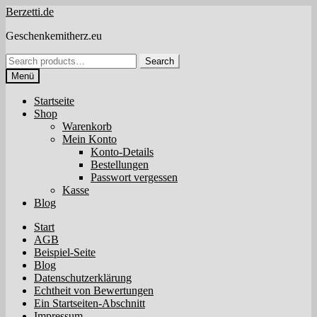
Zur
Zum
Berzetti.de
Navigation
Inhalt
Geschenkemitherz.eu
springen
springen
Search
Search
for:
Menü
Startseite
Shop
Warenkorb
Mein Konto
Konto-Details
Bestellungen
Passwort vergessen
Kasse
Blog
Start
AGB
Beispiel-Seite
Blog
Datenschutzerklärung
Echtheit von Bewertungen
Ein Startseiten-Abschnitt
Impressum