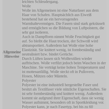
leichten Schleudergang.
Wolle
Wolle im Allgemeinen ist eine Naturfaser aus dem
Haar von Schafen. Hauptsächlich aus Eiweiß
bestehend hat sie ein hervorragendes
Warmhaltevermögen. Die Fasern sind stark gekräuselt
und ermöglichen so die Bildung von Luftpolstern, die
sehr gut isolieren.
Auch in Dampfform nimmt Wolle Feuchtigkeit gut
auf. So bleibt die Haut trocken, der Schweiß wird
abtransportiert. Außerdem hat Wolle eine hohe
Elastizität. Sie knittert wenig, ist formbeständig und
Allgemeine
neutralisiert bzw. bindet Gerüche.
Hinweise
Durch Lüften lassen sich Wolltextilien wieder
auffrischen. Wolle verfilzt jedoch beim Waschen in der
Maschine. Sie verträgt keine hohen Temperaturen und
ist mottenanfällig. Wolle steckt oft in Pullovern,
Hosen, Mützen oder Mänteln.
Polyester
Polyester ist eine industriell hergestellte Faser und
besitzt als Textilfaser viele nützliche Eigenschaften. Sie
ist sehr formbeständig und knittert wenig. Außerdem
kommt sie aufgrund ihrer Eigenschaft, dass sie wenig
Wasser aufnimmt, besonders oft in Sportkleidung vor.
Polyester kann, je nach Fasertyp, bei bis zu 60