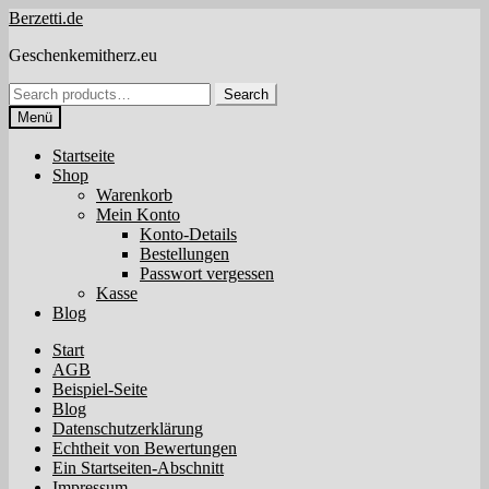
Zur
Zum
Berzetti.de
Navigation
Inhalt
Geschenkemitherz.eu
springen
springen
Search
Search
for:
Menü
Startseite
Shop
Warenkorb
Mein Konto
Konto-Details
Bestellungen
Passwort vergessen
Kasse
Blog
Start
AGB
Beispiel-Seite
Blog
Datenschutzerklärung
Echtheit von Bewertungen
Ein Startseiten-Abschnitt
Impressum