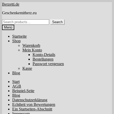
Zur
Zum
Berzetti.de
Navigation
Inhalt
Geschenkemitherz.eu
springen
springen
Search
Search
for:
Menü
Startseite
Shop
Warenkorb
Mein Konto
Konto-Details
Bestellungen
Passwort vergessen
Kasse
Blog
Start
AGB
Beispiel-Seite
Blog
Datenschutzerklärung
Echtheit von Bewertungen
Ein Startseiten-Abschnitt
Impressum